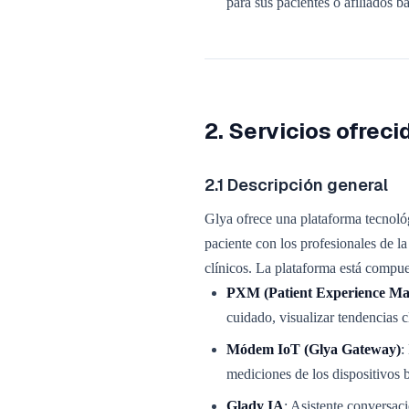
para sus pacientes o afiliados 
2. Servicios ofreci
2.1 Descripción general
Glya ofrece una plataforma tecnológ
paciente con los profesionales de la
clínicos. La plataforma está compue
PXM (Patient Experience M
cuidado, visualizar tendencias c
Módem IoT (Glya Gateway)
:
mediciones de los dispositivos b
Glady IA
: Asistente conversac